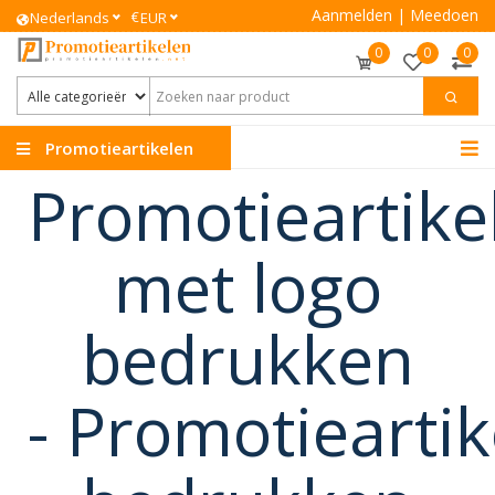
Aanmelden
|
Meedoen
€
Nederlands
EUR
0
0
0
Promotieartikelen
Promotieartike
met logo
bedrukken
-
Promotieartik