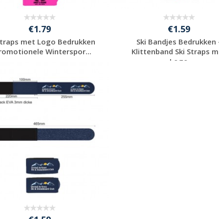
€1.79
€1.59
Straps met Logo Bedrukken
Ski Bandjes Bedrukken 
romotionele Winterspor...
Klittenband Ski Straps 
Logo
Gratis offerte
Gratis offerte
aanvragen
aanvragen