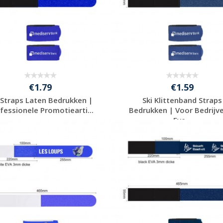
€1.79
€1.59
 Straps Laten Bedrukken |
Ski Klittenband Straps
fessionele Promotiearti...
Bedrukken | Voor Bedrijv
Eve...
Gratis offerte
Gratis offerte
aanvragen
aanvragen