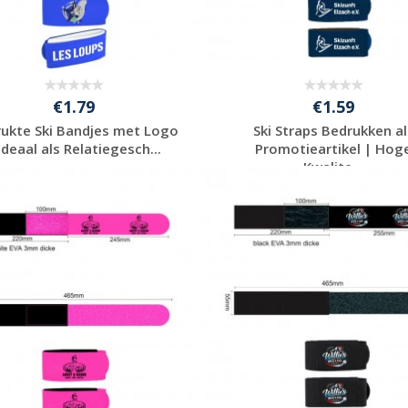
€1.79
€1.59
ukte Ski Bandjes met Logo
Ski Straps Bedrukken al
Ideaal als Relatiegesch...
Promotieartikel | Hog
Kwalite...
Gratis offerte
Gratis offerte
aanvragen
aanvragen