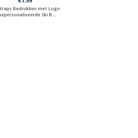
€1.59
Straps Bedrukken met Logo
Gepersonaliseerde Ski B...
Gratis offerte
aanvragen