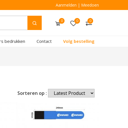
Aanmelden
|
Meedoen
0
0
0
rs bedrukken
Contact
Volg bestelling
Sorteren op :