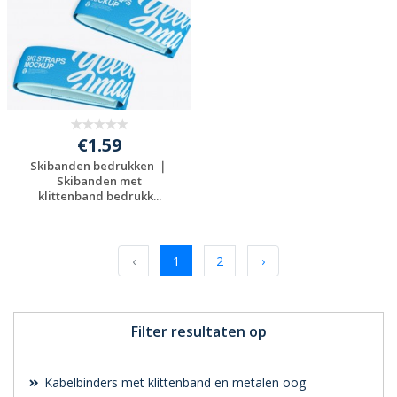
€1.59
Skibanden bedrukken ｜
Skibanden met
klittenband bedrukk...
Gratis offerte
aanvragen
‹
1
2
›
Filter resultaten op
Kabelbinders met klittenband en metalen oog