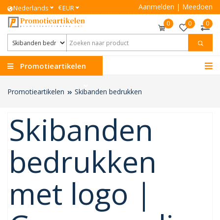
Aanmelden
|
Meedoen
€
Nederlands
EUR
0
0
0
Promotieartikelen
Promotieartikelen
Skibanden bedrukken
Skibanden
bedrukken
met logo |