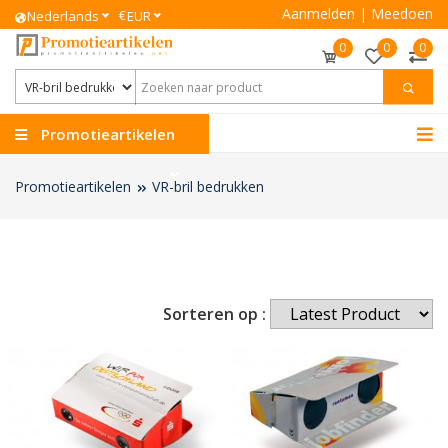
Aanmelden
|
Meedoen
€
Nederlands
EUR
0
0
0
Promotieartikelen
Promotieartikelen
VR-bril bedrukken
Sorteren op :