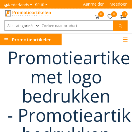
Aanmelden
|
Meedoen
€
Nederlands
EUR
0
0
0
Promotieartikelen
Promotieartike
met logo
bedrukken
-
Promotieartik