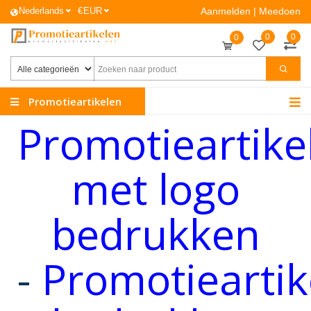
Nederlands
€
EUR
Aanmelden
|
Meedoen
0
0
0
Promotieartikelen
Promotieartike
met logo
bedrukken
-
Promotieartik