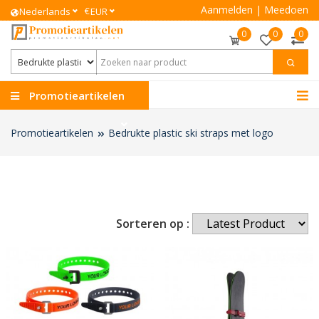
Aanmelden
|
Meedoen
€
Nederlands
EUR
0
0
0
Promotieartikelen
Promotieartikelen
Bedrukte plastic ski straps met logo
Sorteren op :