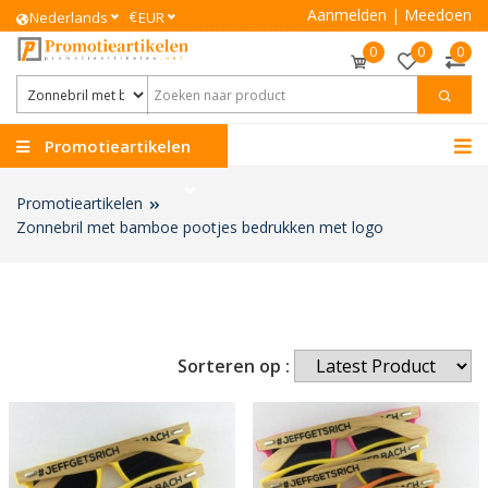
Aanmelden
|
Meedoen
€
Nederlands
EUR
0
0
0
Promotieartikelen
Promotieartikelen
Zonnebril met bamboe pootjes bedrukken met logo
Sorteren op :