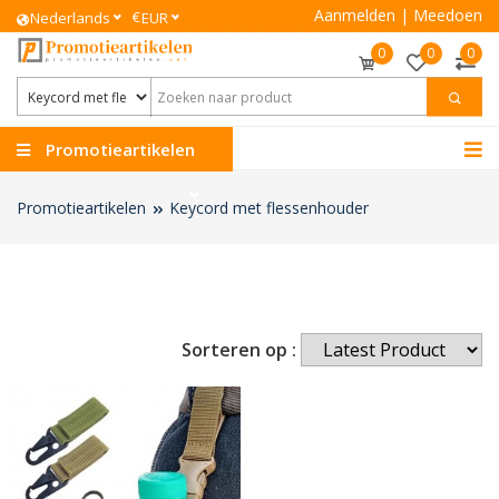
Aanmelden
|
Meedoen
€
Nederlands
EUR
0
0
0
Promotieartikelen
Promotieartikelen
Keycord met flessenhouder
Sorteren op :