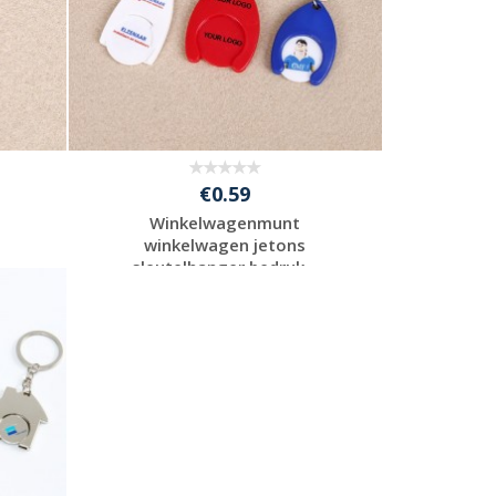
€0.59
Winkelwagenmunt
winkelwagen jetons
.
sleutelhanger bedruk...
Gratis offerte
aanvragen