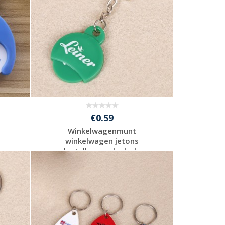
€0.59
Winkelwagenmunt
winkelwagen jetons
.
sleutelhanger bedruk...
Gratis offerte
aanvragen