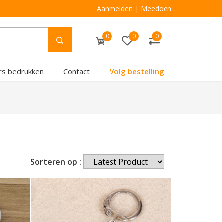
Aanmelden
|
Meedoen
0
0
0
rs bedrukken
Contact
Volg bestelling
Sorteren op :