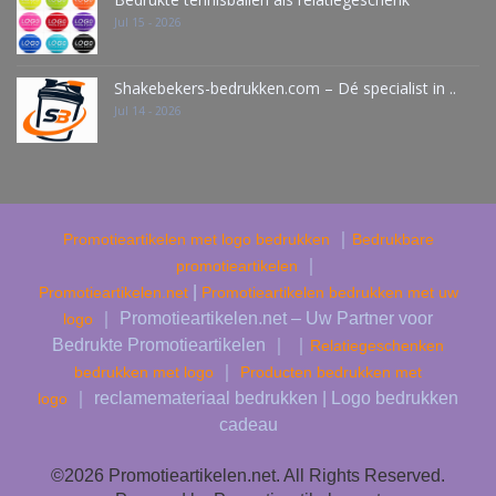
Jul 15 - 2026
Shakebekers-bedrukken.com – Dé specialist in ..
Jul 14 - 2026
｜
Promotieartikelen met logo bedrukken
Bedrukbare
｜
promotieartikelen
|
Promotieartikelen.net
Promotieartikelen bedrukken met uw
｜ Promotieartikelen.net – Uw Partner voor
logo
Bedrukte Promotieartikelen ｜ ｜
Relatiegeschenken
｜
bedrukken met logo
Producten bedrukken met
｜ reclamemateriaal bedrukken | Logo bedrukken
logo
cadeau
©2026 Promotieartikelen.net. All Rights Reserved.