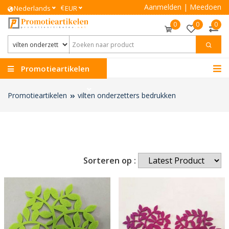
Aanmelden
|
Meedoen
€
Nederlands
EUR
0
0
0
Promotieartikelen
Promotieartikelen
vilten onderzetters bedrukken
Sorteren op :