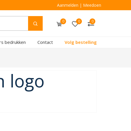
Aanmelden
|
Meedoen
0
0
0
rs bedrukken
Contact
Volg bestelling
n logo