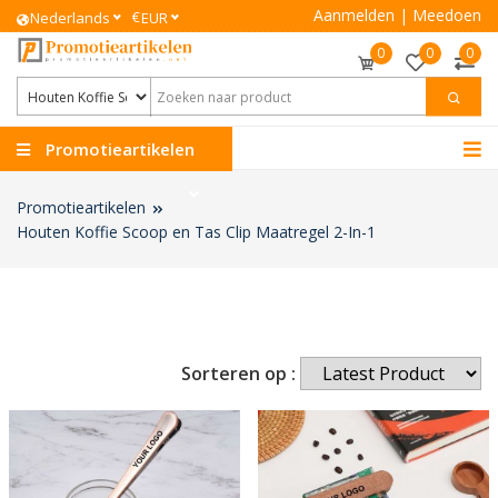
Aanmelden
|
Meedoen
€
Nederlands
EUR
0
0
0
Promotieartikelen
Promotieartikelen
Houten Koffie Scoop en Tas Clip Maatregel 2-In-1
Sorteren op :