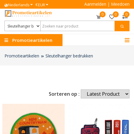
Aanmelden
|
Meedoen
€
Nederlands
EUR
0
0
0
Promotieartikelen
Promotieartikelen
Sleutelhanger bedrukken
Sorteren op :