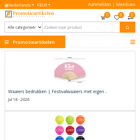
Aanmelden
|
Meedoen
€
Nederlands
EUR
0
0
0
Promotieartikelen
Waaiers bedrukken | Festivalwaaiers met eigen ..
Jul 18 - 2026