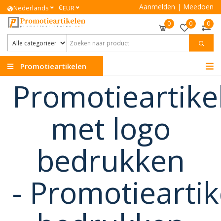
Aanmelden
|
Meedoen
€
Nederlands
EUR
0
0
0
Promotieartikelen
Promotieartike
met logo
bedrukken
-
Promotieartik