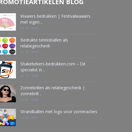
ROMOTIEARTIKELEN BLOG
Waaiers bedrukken | Festivalwaaiers
met eigen ..
Jul 18 - 2026
Bedrukte tennisballen als
relatiegeschenk
Jul 15 - 2026
Shakebekers-bedrukken.com – Dé
specialist in ..
Jul 14 - 2026
Zonnebrillen als relatiegeschenk |
zonnebrill ..
Jul 05 - 2026
Strandballen met logo voor zomeracties
Jul 05 - 2026