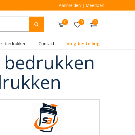
Aanmelden
|
Meedoen
0
0
0
rs bedrukken
Contact
Volg bestelling
o bedrukken
drukken