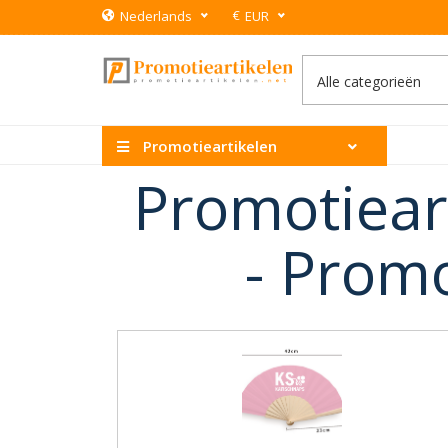
€
Nederlands
EUR
Promotieartikelen
Promotiear
-
Promo