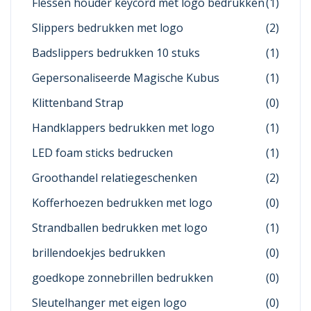
Flessen houder keycord met logo bedrukken
(1)
Slippers bedrukken met logo
(2)
Badslippers bedrukken 10 stuks
(1)
Gepersonaliseerde Magische Kubus
(1)
Klittenband Strap
(0)
Handklappers bedrukken met logo
(1)
LED foam sticks bedrucken
(1)
Groothandel relatiegeschenken
(2)
Kofferhoezen bedrukken met logo
(0)
Strandballen bedrukken met logo
(1)
brillendoekjes bedrukken
(0)
goedkope zonnebrillen bedrukken
(0)
Sleutelhanger met eigen logo
(0)