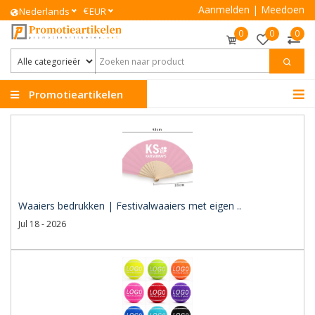
Aanmelden
|
Meedoen
€
Nederlands
EUR
0
0
0
Promotieartikelen
Waaiers bedrukken | Festivalwaaiers met eigen ..
Jul 18 - 2026