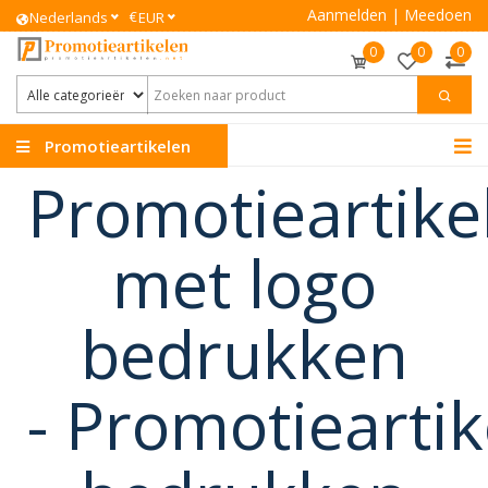
Aanmelden
|
Meedoen
€
Nederlands
EUR
0
0
0
Promotieartikelen
Promotieartike
met logo
bedrukken
-
Promotieartik