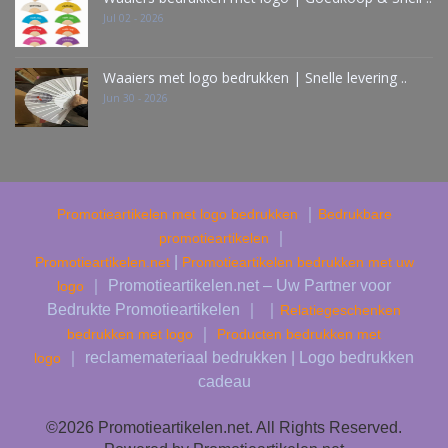
Jul 02 - 2026
Waaiers met logo bedrukken | Snelle levering ..
Jun 30 - 2026
｜
Promotieartikelen met logo bedrukken
Bedrukbare
｜
promotieartikelen
|
Promotieartikelen.net
Promotieartikelen bedrukken met uw
｜ Promotieartikelen.net – Uw Partner voor
logo
Bedrukte Promotieartikelen ｜ ｜
Relatiegeschenken
｜
bedrukken met logo
Producten bedrukken met
｜ reclamemateriaal bedrukken | Logo bedrukken
logo
cadeau
©2026 Promotieartikelen.net. All Rights Reserved.