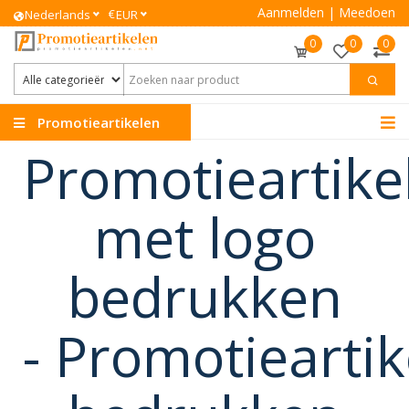
Aanmelden
|
Meedoen
€
Nederlands
EUR
0
0
0
Promotieartikelen
Promotieartike
met logo
bedrukken
-
Promotieartik