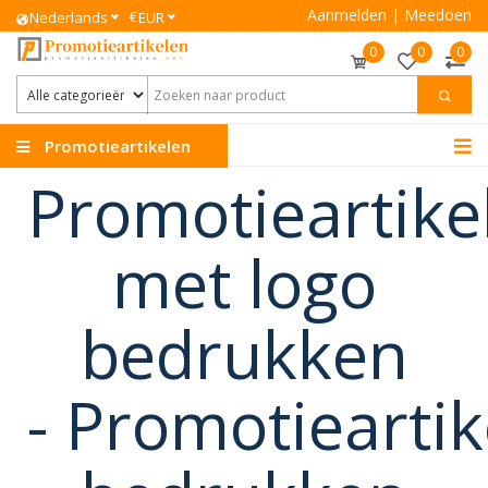
Aanmelden
|
Meedoen
€
Nederlands
EUR
0
0
0
Promotieartikelen
Promotieartike
met logo
bedrukken
-
Promotieartik