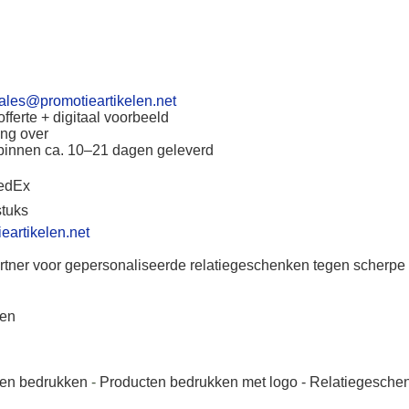
ales@promotieartikelen.net
fferte + digitaal voorbeeld
ing over
binnen ca. 10–21 dagen geleverd
FedEx
stuks
eartikelen.net
tner voor gepersonaliseerde relatiegeschenken tegen scherpe 
len
len bedrukken
-
Producten bedrukken met logo
-
Relatiegesche