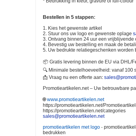
* Bedrukking in kleur, gravure of full-colour
Bestellen in 5 stappen:
1. Kies het gewenste artikel
2. Stuur ons uw logo en gewenste oplage
s
3. Ontvang binnen 24 uur een vrijblijvende o
4. Bevestig uw bestelling en maak de betal
5. Uw bedrukte relatiegeschenken worden 
📦 Gratis levering binnen de EU via DHL/
🔍 Minimale bestelhoeveelheid: vanaf 100 
📩 Vraag nu een offerte aan:
sales@promoti
Promotieartikelen.net
–
Uw betrouwbare par
🌐
www.promotieartikelen.net
https://promotieartikelen.net/Promotieartike
https://promotieartikelen.net/categories
sales@promotieartikelen.net
promotieartikelen met logo
-
promotieartike
bedrukken