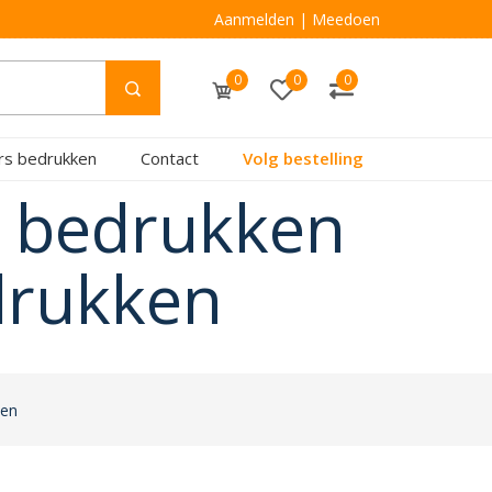
Aanmelden
|
Meedoen
0
0
0
rs bedrukken
Contact
Volg bestelling
o bedrukken
drukken
zen