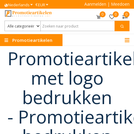
Aanmelden
|
Meedoen
€
Nederlands
EUR
0
0
0
Promotieartikelen
Promotieartike
met logo
bedrukken
-
Promotieartik