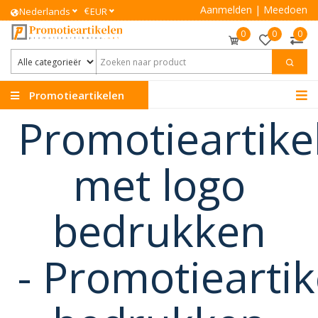
Aanmelden
|
Meedoen
€
Nederlands
EUR
0
0
0
Promotieartikelen
Promotieartike
met logo
bedrukken
-
Promotieartik