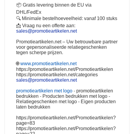
📦 Gratis levering binnen de EU via
DHL/FedEx
🔍 Minimale bestelhoeveelheid: vanaf 100 stuks
📩 Vraag nu een offerte aan:
sales@promotieartikelen.net
Promotieartikelen.net
–
Uw betrouwbare partner
voor gepersonaliseerde relatiegeschenken
tegen scherpe prijzen.
🌐
www.promotieartikelen.net
https://promotieartikelen.net/Promotieartikelen
https://promotieartikelen.net/categories
sales@promotieartikelen.net
promotieartikelen met logo
-
promotieartikelen
bedrukken
-
Producten bedrukken met logo
-
Relatiegeschenken met logo
-
Eigen producten
laten bedrukken
https://promotieartikelen.net/Promotieartikelen?
page=83
https://promotieartikelen.net/Promotieartikelen?
page=22